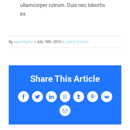
ullamcorper rutrum. Duis nec lobortis
ex.
By
agentdigital
|
July 18th, 2016
|
Latest Articles
Share This Article
Facebook
Twitter
LinkedIn
WhatsApp
Tumblr
Pinterest
Vk
Email